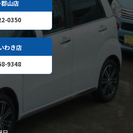
ー郡山店
22-0350
いわき店
58-9348
曜日