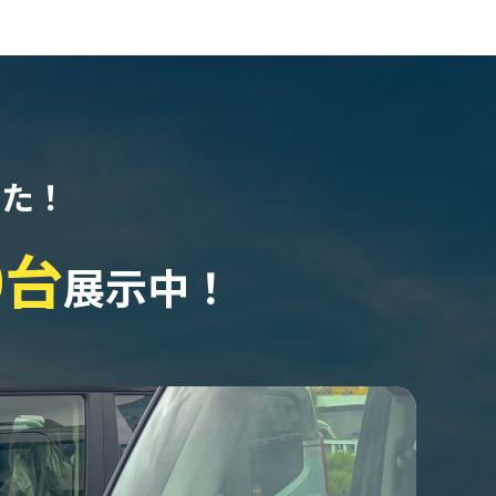
なた！
0台
展示中！