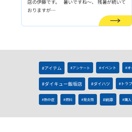
店の伊藤です。 暑いですね～、 残暑が続いて
おりますが…
アイテム
イベント
アンケート
オ
ダイキュー飯坂店
ダイハツ
トラ
納車
熱中症
燃料
発炎筒
購入