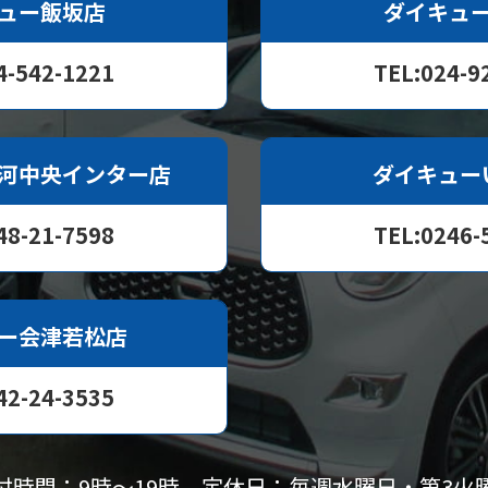
ュー飯坂店
ダイキュ
4-542-1221
TEL:024-9
河中央インター店
ダイキュー
48-21-7598
TEL:0246-
ー会津若松店
42-24-3535
付時間：9時〜19時
定休日：毎週水曜日・第3火