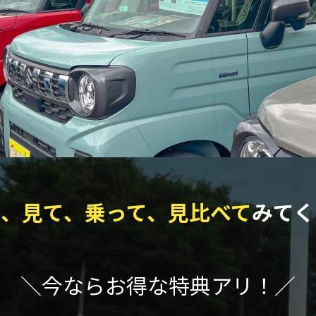
て、見て、乗って、見比べて
みてく
＼今ならお得な特典アリ！／