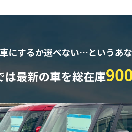
車にするか選べない…
というあ
90
では最新の車を
総在庫