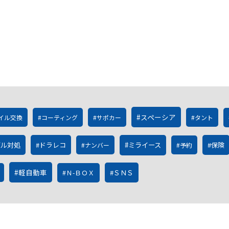
スペーシア
イル交換
コーティング
サポカー
タント
ブル対処
ドラレコ
ミライース
保険
ナンバー
予約
軽自動車
Ｎ-ＢＯＸ
ＳＮＳ