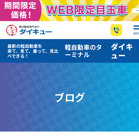
ME
ダイキ
軽自動車のタ
最新の軽自動車を
来て、見て、乗って、見比
ーミナル
ュー
べできる！
ブログ