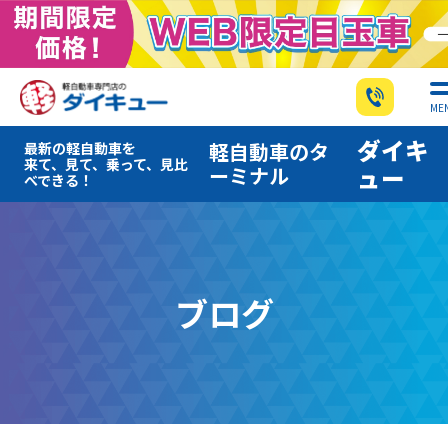
ME
ダイキ
軽自動車のタ
最新の軽自動車を
来て、見て、乗って、見比
ーミナル
ュー
べできる！
ブログ