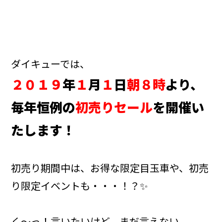
ダイキューでは、
２０１９
年
１
月
１
日
朝８時
より、
毎年恒例の
初売りセール
を開催い
たします！
初売り期間中は、お得な限定目玉車や、初売
り限定イベントも・・・！？✨
く～っ！言いたいけど、まだ言えない