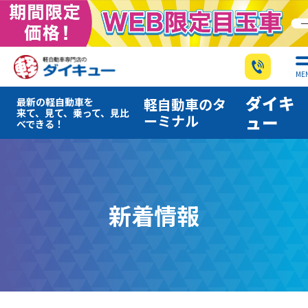
ME
ダイキ
軽自動車のタ
最新の軽自動車を
来て、見て、乗って、見比
ーミナル
ュー
べできる！
新着情報