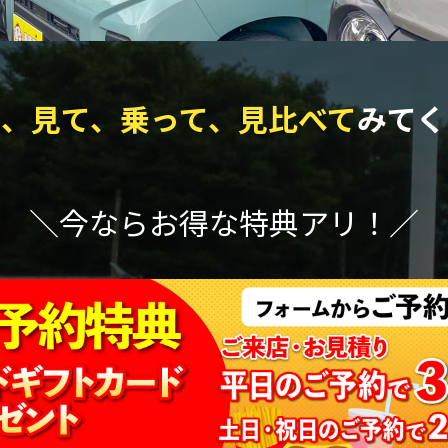
て、見て、乗って、見比べて
みてく
＼今ならお得な特典アリ！／