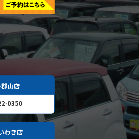
ー郡山店
22-0350
いわき店