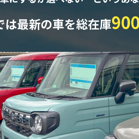
90
では最新の車を
総在庫