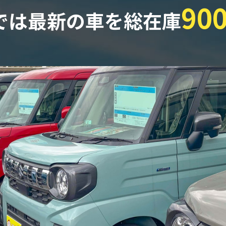
90
では最新の車を
総在庫