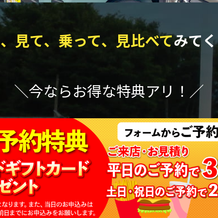
て、見て、乗って、見比べて
みてく
＼今ならお得な特典アリ！／