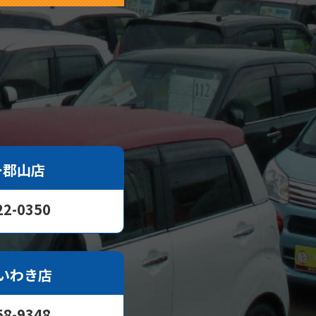
ー郡山店
22-0350
いわき店
58-9348