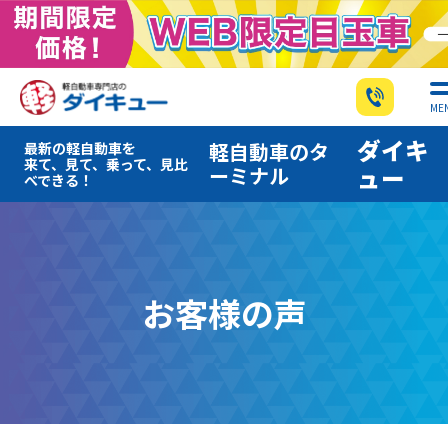
ME
ダイキ
軽自動車のタ
最新の軽自動車を
来て、見て、乗って、見比
ーミナル
ュー
べできる！
お客様の声