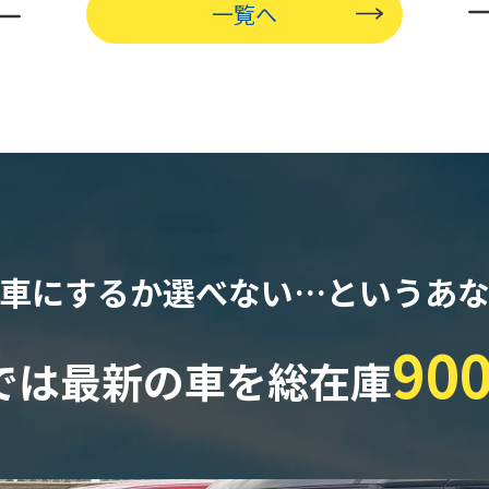
一覧へ
車にするか選べない…
というあ
90
では最新の車を
総在庫