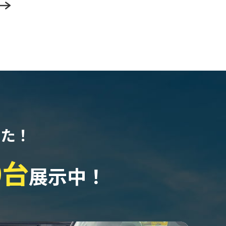
なた！
0台
展示中！