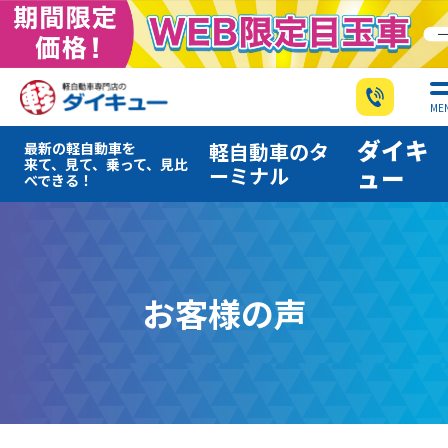
ME
ダイキ
軽自動車のタ
最新の軽自動車を
来て、見て、乗って、見比
ーミナル
ュー
べできる！
お客様の声