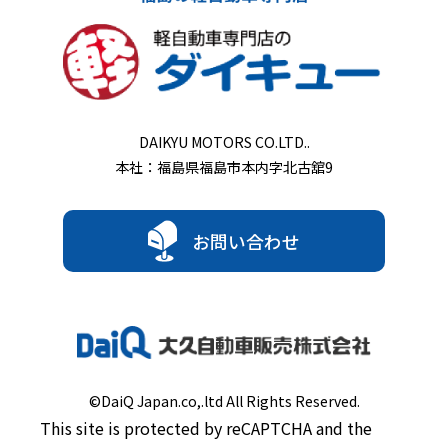
DAIKYU MOTORS CO.LTD..
本社：福島県福島市本内字北古舘9
お問い合わせ
©DaiQ Japan.co,.ltd All Rights Reserved.
This site is protected by reCAPTCHA and the