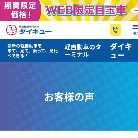
ME
ダイキ
軽自動車のタ
最新の軽自動車を
来て、見て、乗って、見比
ーミナル
ュー
べできる！
お客様の声