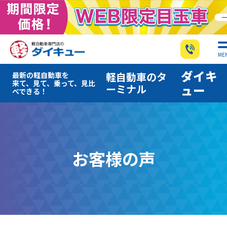
ME
ダイキ
軽自動車のタ
最新の軽自動車を
来て、見て、乗って、見比
ーミナル
ュー
べできる！
お客様の声