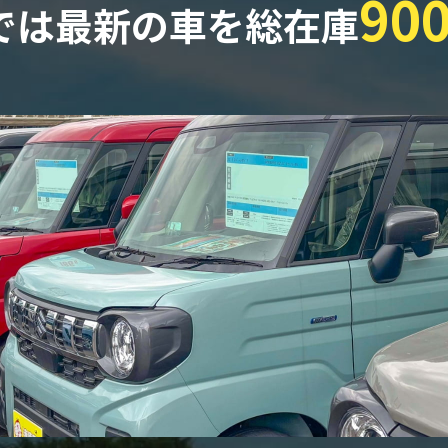
90
では最新の車を
総在庫