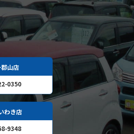
ー郡山店
22-0350
いわき店
58-9348