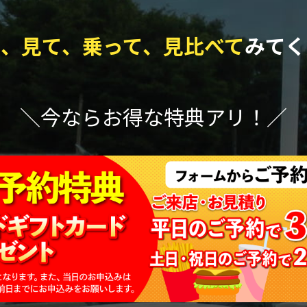
て、見て、乗って、見比べて
みてく
＼今ならお得な特典アリ！／