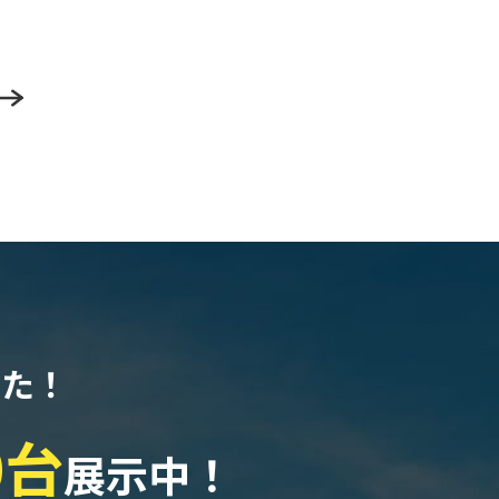
なた！
0台
展示中！