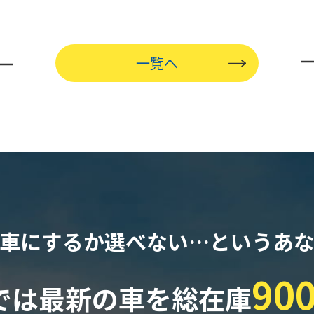
一覧へ
車にするか選べない…
というあ
90
では最新の車を
総在庫