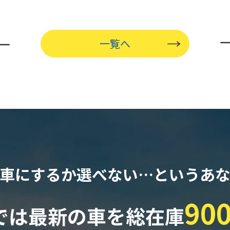
一覧へ
車にするか選べない…
というあ
90
では最新の車を
総在庫