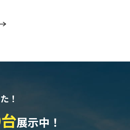
なた！
0台
展示中！