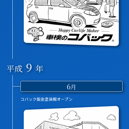
9
平成
年
6
月
コバック鈑金塗装館オープン