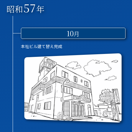
57
昭和
年
10
月
本社ビル建て替え完成