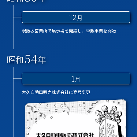
12
月
現飯坂営業所で展示場を開設し、車販事業を開始
54
昭和
年
1
月
大久自動車販売株式会社に商号変更