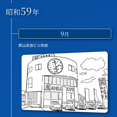
59
昭和
年
9
月
郡山支店ビル完成