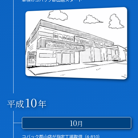
10
平成
年
10
月
コバック郡山店が指定工場取得（4-810）