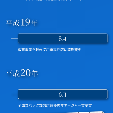
19
平成
年
8
月
販売事業を軽未使用車専門店に業態変更
20
平成
年
6
月
全国コバック加盟店最優秀マネージャー賞受賞