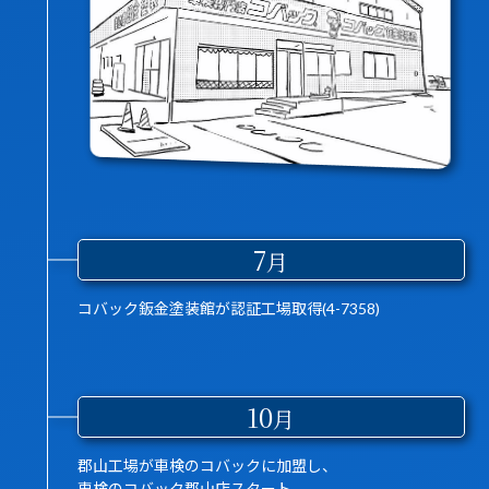
7
月
コバック鈑金塗装館が認証工場取得(4-7358)
10
月
郡山工場が車検のコバックに加盟し、
車検のコバック郡山店スタート