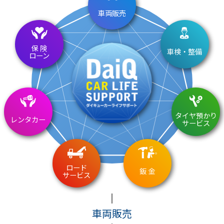
車両販売
保 険
車検・整備
ローン
タイヤ預かり
レンタカー
サービス
ロード
鈑 金
サービス
車両販売