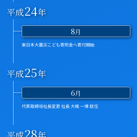
24
平成
年
8
月
東日本大震災こども寄附金へ寄付開始
25
平成
年
6
月
代表取締役社長変更 社長 大槻 一博 就任
28
平成
年