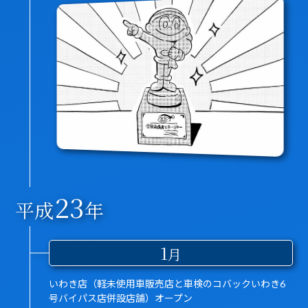
23
平成
年
1
月
いわき店（軽未使用車販売店と車検のコバックいわき6
号バイパス店併設店舗）オープン