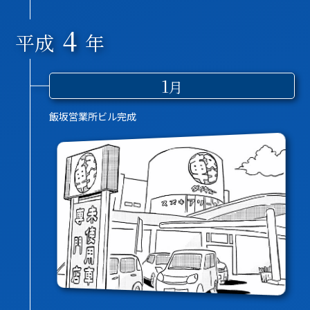
4
平成
年
1
月
飯坂営業所ビル完成