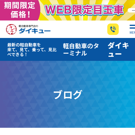
ME
ダイキ
軽自動車のタ
最新の軽自動車を
来て、見て、乗って、見比
ーミナル
ュー
べできる！
ブログ