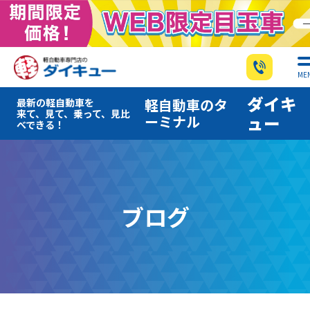
ME
ダイキ
軽自動車のタ
最新の軽自動車を
来て、見て、乗って、見比
ーミナル
ュー
べできる！
ブログ