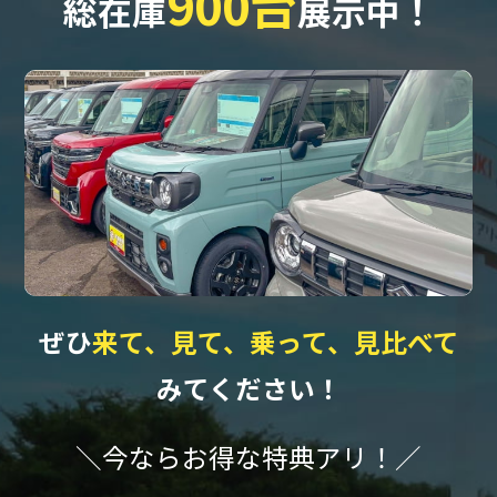
900台
総在庫
展示中！
ぜひ
来て、見て、乗って、見比べて
みてください！
＼今ならお得な特典アリ！／