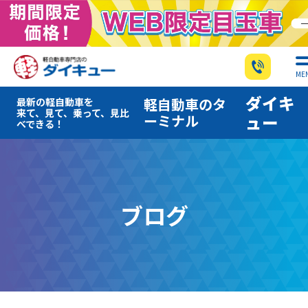
ME
ダイキ
軽自動車のタ
最新の軽自動車を
来て、見て、乗って、見比
ーミナル
ュー
べできる！
ブログ