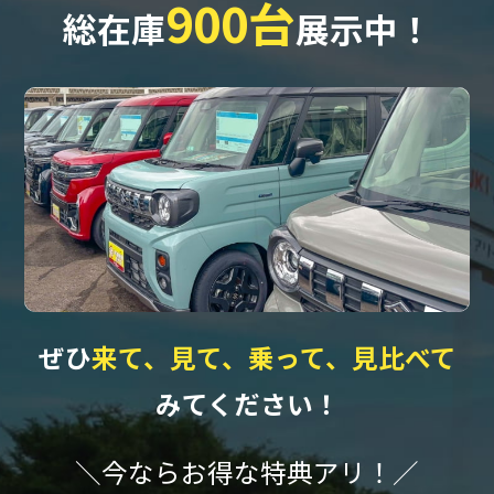
900台
総在庫
展示中！
ぜひ
来て、見て、乗って、見比べて
みてください！
＼今ならお得な特典アリ！／