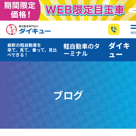
ME
ダイキ
軽自動車のタ
最新の軽自動車を
来て、見て、乗って、見比
ーミナル
ュー
べできる！
ブログ