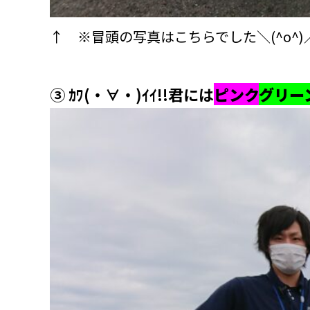
↑ ※冒頭の写真はこちらでした＼(^o^)
③ ｶﾜ(・∀・)ｲｲ!!君には
ピンク
グリー