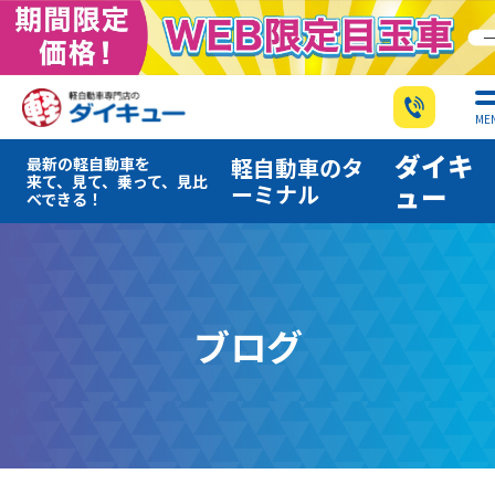
ME
ダイキ
軽自動車のタ
最新の軽自動車を
来て、見て、乗って、見比
ーミナル
ュー
べできる！
ブログ