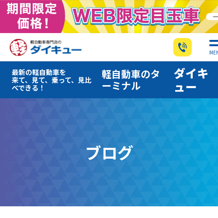
ME
ダイキ
軽自動車のタ
最新の軽自動車を
来て、見て、乗って、見比
ーミナル
ュー
べできる！
ブログ