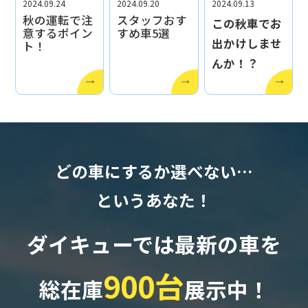
2024.09.24
2024.09.20
2024.09.13
秋の運転で注
スタッフおす
この秋車でお
意するポイン
すめ車5選
出かけしませ
ト！
んか！？
どの車にするか選べない…
というあなた！
ダイキューでは最新の車を
900台
総在庫
展示中！