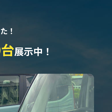
なた！
0台
展示中！