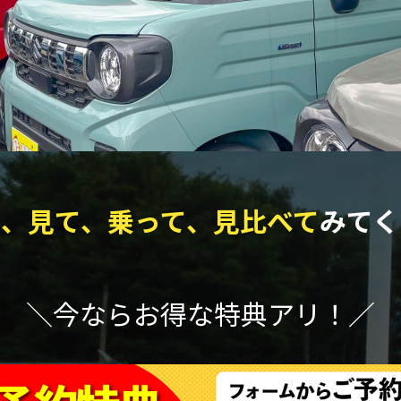
て、見て、乗って、見比べて
みてく
＼今ならお得な特典アリ！／