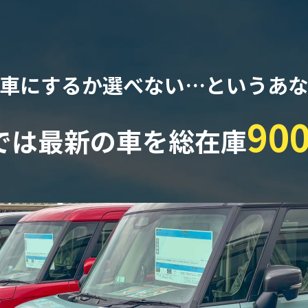
車にするか選べない…
というあ
90
では最新の車を
総在庫