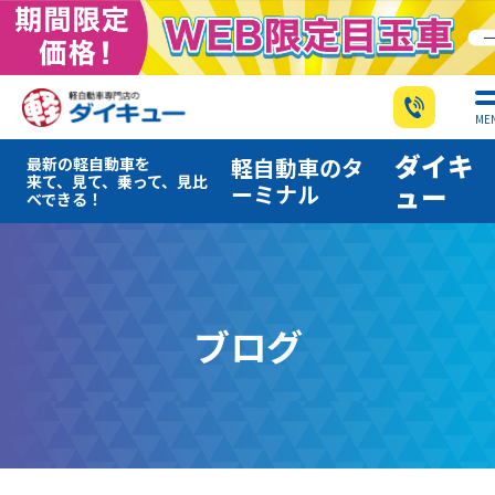
ME
ダイキ
軽自動車のタ
最新の軽自動車を
来て、見て、乗って、見比
ーミナル
ュー
べできる！
ブログ