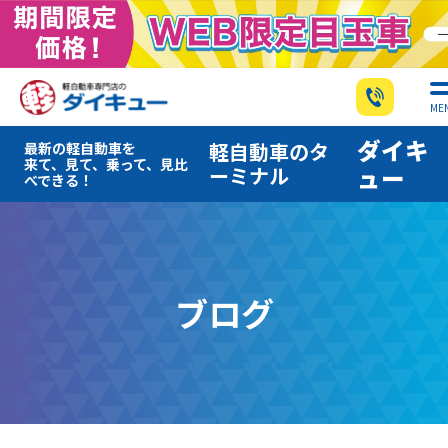
ME
ダイキ
軽自動車のタ
最新の軽自動車を
来て、見て、乗って、見比
ーミナル
ュー
べできる！
ブログ