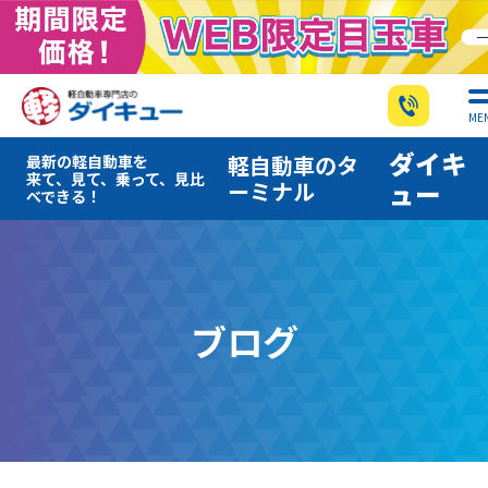
ME
ダイキ
軽自動車のタ
最新の軽自動車を
来て、見て、乗って、見比
ーミナル
ュー
べできる！
ブログ