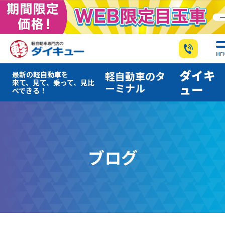
ME
ダイキ
軽自動車のタ
最新の軽自動車を
来て、見て、乗って、見比
ーミナル
ュー
べできる！
ブログ