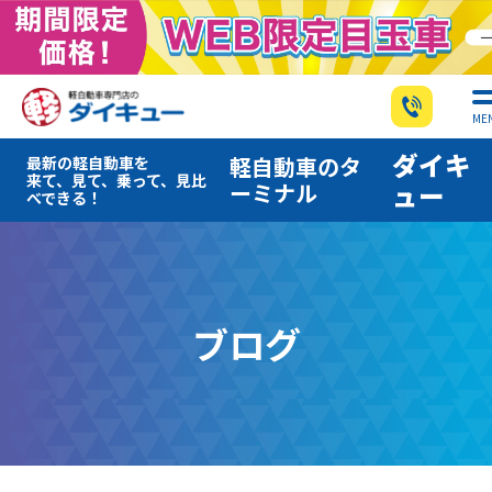
ME
ダイキ
軽自動車のタ
最新の軽自動車を
来て、見て、乗って、見比
ーミナル
ュー
べできる！
ブログ