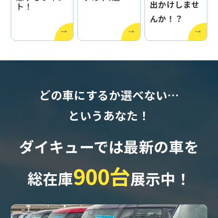
出かけしませ
ト！
んか！？
どの車にするか選べない…
というあなた！
ダイキューでは最新の車を
900台
総在庫
展示中！