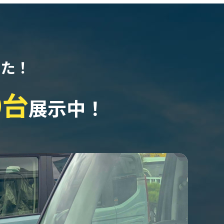
なた！
0台
展示中！