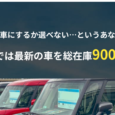
車にするか選べない…
というあ
90
では最新の車を
総在庫