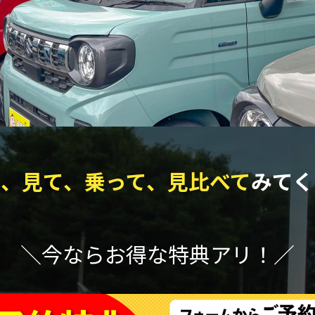
て、見て、乗って、見比べて
みてく
＼今ならお得な特典アリ！／