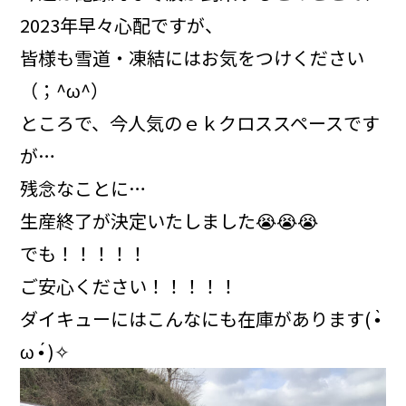
2023年早々心配ですが、
皆様も雪道・凍結にはお気をつけください
（；^ω^）
ところで、今人気のｅｋクロススペースです
が…
残念なことに…
生産終了が決定いたしました😭😭😭
でも！！！！！
ご安心ください！！！！！
ダイキューにはこんなにも在庫があります( •̀
ω •́ )✧