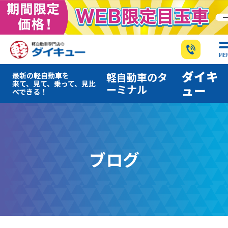
ME
ダイキ
軽自動車のタ
最新の軽自動車を
来て、見て、乗って、見比
ーミナル
ュー
べできる！
ブログ