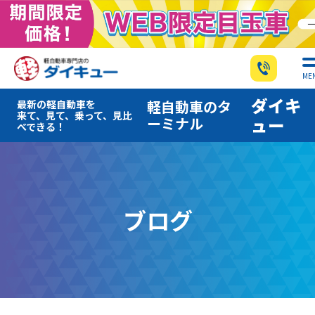
ME
ダイキ
軽自動車のタ
最新の軽自動車を
来て、見て、乗って、見比
ーミナル
ュー
べできる！
ブログ